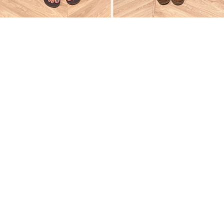
Waarom dit voor jou
wél
gaat werken!