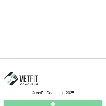
Persoonlijke begeleiding en accountability;
1-op-1
coaching, zowel online én fysieke begeleiding met
wekelijkse check-ins.
Yes, ik wil starten!
© VetFit Coaching - 2025